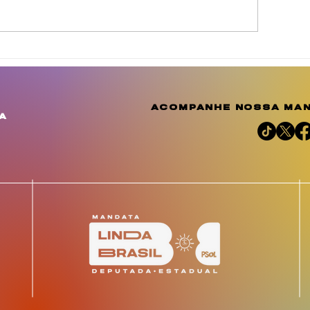
gosto Dourado reforça
Julho das Mulh
 conscientização e
Negras celebr
mplia o debate sobre a
resistência, m
mportância do
reafirma a luta
acompanhe nossa man
leitamento humano
justiça social 
a