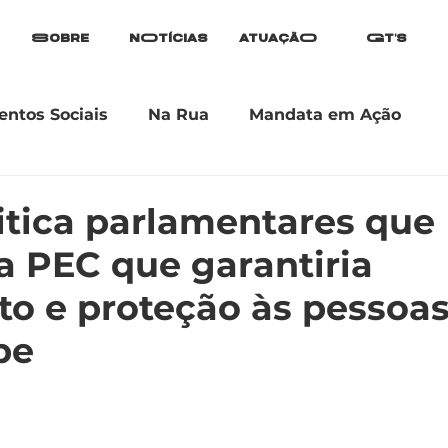
Sobre
nOtícias
atuaçãO
Gt's
ntos Sociais
Na Rua
Mandata em Ação
ritica parlamentares que
a PEC que garantiria
o e proteção às pessoa
pe