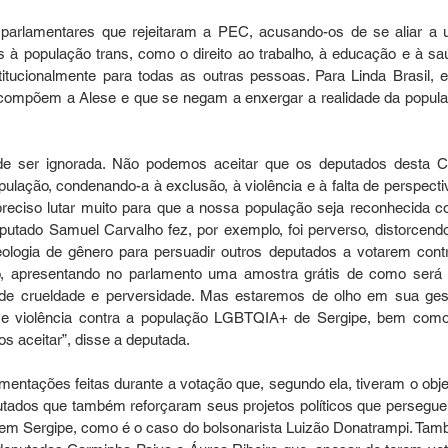
 parlamentares que rejeitaram a PEC, acusando-os de se aliar a 
s à população trans, como o direito ao trabalho, à educação e à saú
itucionalmente para todas as outras pessoas. Para Linda Brasil, e
ue compõem a Alese e que se negam a enxergar a realidade da popula
de ser ignorada. Não podemos aceitar que os deputados desta C
lação, condenando-a à exclusão, à violência e à falta de perspectiv
reciso lutar muito para que a nossa população seja reconhecida c
eputado Samuel Carvalho fez, por exemplo, foi perverso, distorcendo
eologia de gênero para persuadir outros deputados a votarem contr
o, apresentando no parlamento uma amostra grátis de como será 
de crueldade e perversidade. Mas estaremos de olho em sua gest
o e violência contra a população LGBTQIA+ de Sergipe, bem como
s aceitar”, disse a deputada.
entações feitas durante a votação que, segundo ela, tiveram o objet
utados que também reforçaram seus projetos políticos que persegue
s em Sergipe, como é o caso do bolsonarista Luizão Donatrampi. Tam