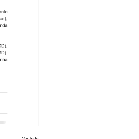
nte 
s), 
nda 
D), 
D). 
nha 
Ver tudo