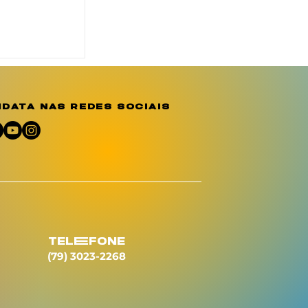
eridades
a
emória e
 por
data nas redes sociais
em Sergipe
telEfone
(79) 3023-2268