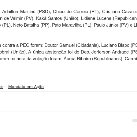
dailton Martins (PSD), Chico do Correio (PT), Cristiano Cavalca
n de Valmir (PV), Kaká Santos (União), Lidiane Lucena (Republicano
(PL), Neto Batalha (PP), Pato Maravilha (PL), Paulo Júnior (PV) e Li
m contra a PEC foram: Doutor Samuel (Cidadania), Luciano Bispo (PS
bral (União). A única abstenção foi do Dep. Jerferson Andrade (PS
ram na hora da votação foram: Áurea Ribeiro (Republicanos), Carmi
is
Mandata em Ação