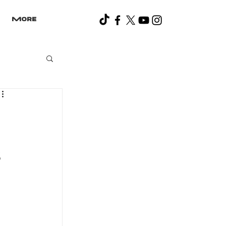
More
s