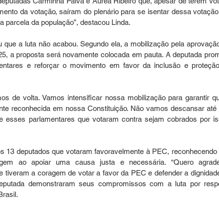
 deputadas Carminha Paiva e Áurea Ribeiro que, apesar de terem vot
nto da votação, saíram do plenário para se isentar dessa votação 
a parcela da população”, destacou Linda.
ou que a luta não acabou. Segundo ela, a mobilização pela aprovação
025, a proposta será novamente colocada em pauta. A deputada prom
mentares e reforçar o movimento em favor da inclusão e proteção
s de volta. Vamos intensificar nossa mobilização para garantir qu
ente reconhecida em nossa Constituição. Não vamos descansar até 
e esses parlamentares que votaram contra sejam cobrados por iss
aos 13 deputados que votaram favoravelmente à PEC, reconhecendo 
gem ao apoiar uma causa justa e necessária. “Quero agrade
 tiveram a coragem de votar a favor da PEC e defender a dignidade
eputada demonstraram seus compromissos com a luta por respei
Brasil.