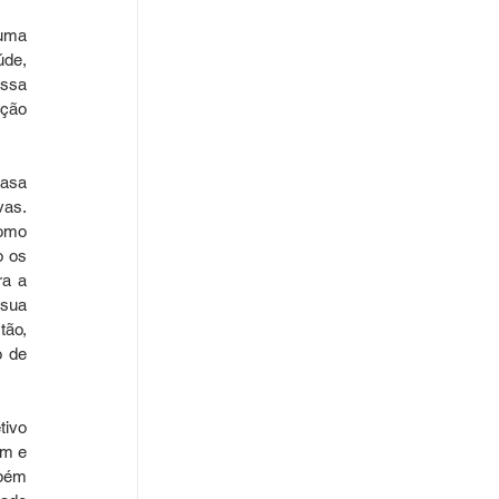
uma 
de, 
ssa 
ção 
asa 
as. 
omo 
 os 
a a 
sua 
ão, 
 de 
ivo 
m e 
bém 