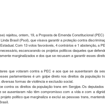
se) rejeitou, ontem, 19, a Proposta de Emenda Constitucional (PEC) 
Linda Brasil (Psol), que visava garantir a proteção contra discrimina
 Estadual. Com 13 votos favoráveis, 4 contrários e 1 abstenção, a P
necessário, escancarando os projetos políticos daqueles que defen
icamente marginalizados e dos que se recusam a garantir esses direit
ntares que votaram contra a PEC e aos que se ausentaram da ses
desses parlamentares é um golpe direto nos direitos da população tra
iversas formas de violência e exclusão social.
pe contra os direitos da população trans em Sergipe. Os deputados 
e se ausentaram não têm compromisso com a vida e com a dignid
rojeto político que marginaliza e exclui as pessoas trans, mantendo
rasil.