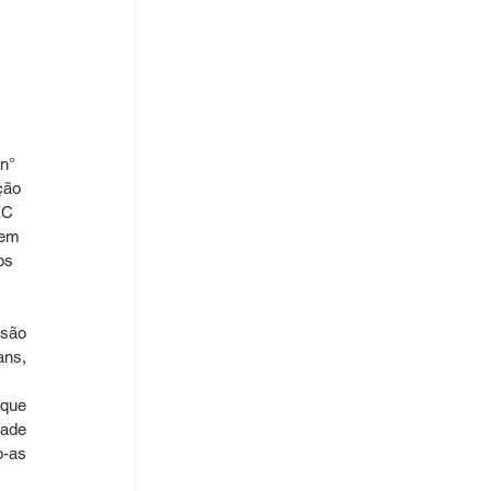
n° 
ção 
EC 
dem 
os 
são 
ns, 
que 
ade 
-as 