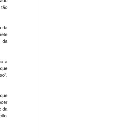
ado 
tão 
 da 
ete 
 da 
e a 
que 
o”, 
que 
cer 
 da 
to, 