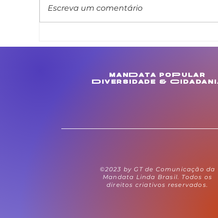
Escreva um comentário
Linda Brasil cobra
A
melhorias para
a
comunidades de
a
Muculanduba e Ouricuri,
i
manData poPular
em Estância
a
Diversidade & Cidadani
©2023 by GT de Comunicação da
Mandata Linda Brasil. Todos os
direitos criativos reservados.