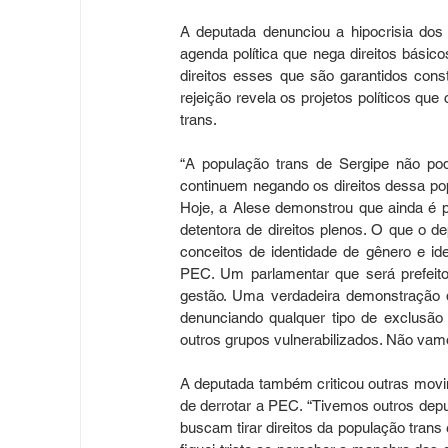
A deputada denunciou a hipocrisia dos
agenda política que nega direitos básico
direitos esses que são garantidos const
rejeição revela os projetos políticos q
trans.
“A população trans de Sergipe não po
continuem negando os direitos dessa popu
Hoje, a Alese demonstrou que ainda é p
detentora de direitos plenos. O que o d
conceitos de identidade de gênero e id
PEC. Um parlamentar que será prefeit
gestão. Uma verdadeira demonstração 
denunciando qualquer tipo de exclusã
outros grupos vulnerabilizados. Não vamo
A deputada também criticou outras movim
de derrotar a PEC. “Tivemos outros dep
buscam tirar direitos da população tran