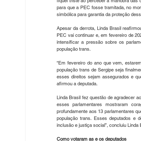
fiquei triste ao perceber a manobra das
para que a PEC fosse tramitada, no mome
simbólica para garantia da proteção dess
Apesar da derrota, Linda Brasil reafirm
PEC vai continuar e, em fevereiro de 2
intensificar a pressão sobre os parla
população trans.
“Em fevereiro do ano que vem, estaremo
população trans de Sergipe seja finalm
esses direitos sejam assegurados e qu
afirmou a deputada.
Linda Brasil fez questão de agradecer 
esses parlamentares mostraram cora
profundamente aos 13 parlamentares que
população trans. Esses deputados e d
inclusão e justiça social”, concluiu Linda 
Como votaram as e os deputados