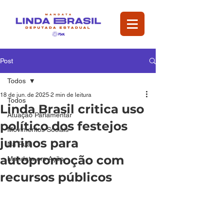
Post
Todos
18 de jun. de 2025
2 min de leitura
Todos
Linda Brasil critica uso
Atuação Parlamentar
político dos festejos
Movimentos Sociais
juninos para
Na Rua
autopromoção com
Mandata em Ação
recursos públicos