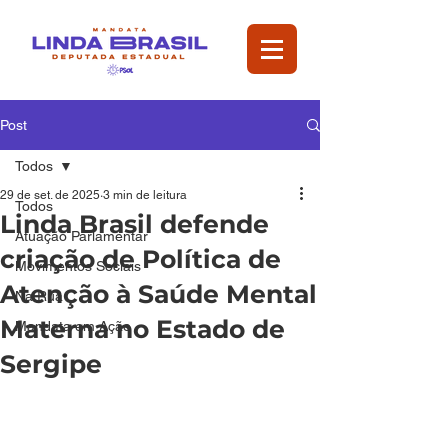
Post
Todos
29 de set. de 2025
3 min de leitura
Todos
Linda Brasil defende
Atuação Parlamentar
criação de Política de
Movimentos Sociais
Atenção à Saúde Mental
Na Rua
Materna no Estado de
Mandata em Ação
Sergipe