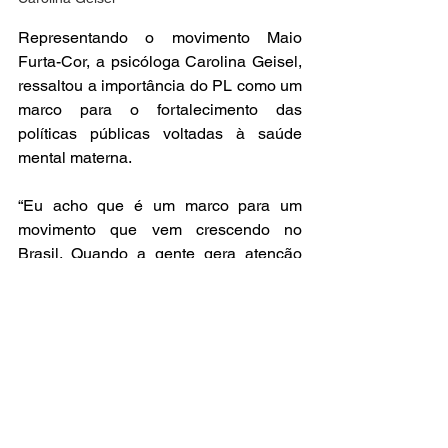
Representando o movimento Maio 
Furta-Cor, a psicóloga Carolina Geisel, 
ressaltou a importância do PL como um 
marco para o fortalecimento das 
políticas públicas voltadas à saúde 
mental materna.
“Eu acho que é um marco para um 
movimento que vem crescendo no 
Brasil. Quando a gente gera atenção 
para as políticas públicas, a gente 
reconhece o direito de atender pessoas 
que gestam durante o período da 
maternidade. É muito importante ter o 
apoio da deputada para trazer cada vez 
mais essa discussão e reconhecer a 
necessidade de amparar publicamente 
as pessoas que gestam em relação à 