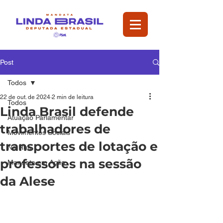
Post
Todos
22 de out. de 2024
2 min de leitura
Todos
Linda Brasil defende
Atuação Parlamentar
trabalhadores de
Movimentos Sociais
transportes de lotação e
Na Rua
professores na sessão
Mandata em Ação
da Alese