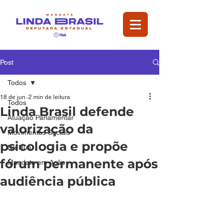
Post
Todos
18 de jun.
2 min de leitura
Todos
Linda Brasil defende
Atuação Parlamentar
valorização da
Movimentos Sociais
psicologia e propõe
Na Rua
fórum permanente após
Mandata em Ação
audiência pública