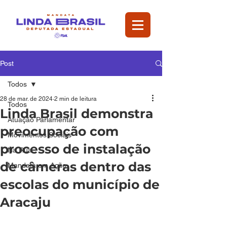
Post
Todos
28 de mar. de 2024
2 min de leitura
Todos
Linda Brasil demonstra
Atuação Parlamentar
preocupação com
Movimentos Sociais
processo de instalação
Na Rua
de câmeras dentro das
Mandata em Ação
escolas do município de
Aracaju