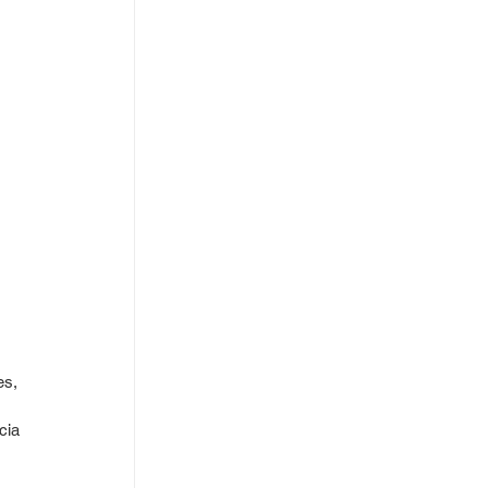
s, 
 
cia 