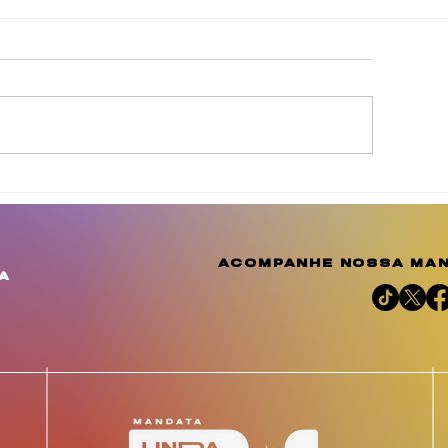
gosto Dourado reforça
Julho das Mulh
 conscientização e
Negras celebr
mplia o debate sobre a
resistência, m
mportância do
reafirma a luta
acompanhe nossa man
leitamento humano
justiça social 
a