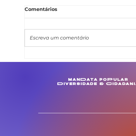
Comentários
Escreva um comentário
Linda Brasil cobra
A
melhorias para
a
comunidades de
a
Muculanduba e Ouricuri,
i
manData poPular
em Estância
a
Diversidade & Cidadani