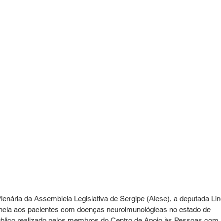
Plenária da Assembleia Legislativa de Sergipe (Alese), a deputada Lin
stência aos pacientes com doenças neuroimunológicas no estado de 
público realizado pelos membros do Centro de Apoio às Pessoas com 