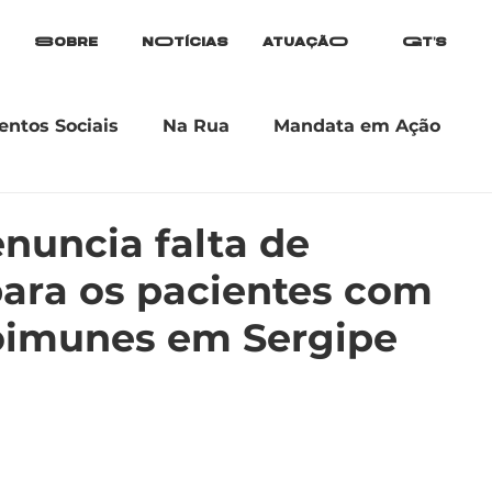
Sobre
nOtícias
atuaçãO
Gt's
ntos Sociais
Na Rua
Mandata em Ação
enuncia falta de
ara os pacientes com
oimunes em Sergipe