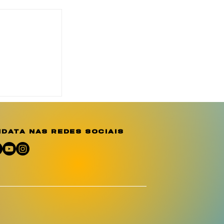
eridades
a
emória e
 por
data nas redes sociais
em Sergipe