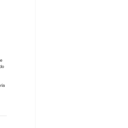
e 
do 
ria 