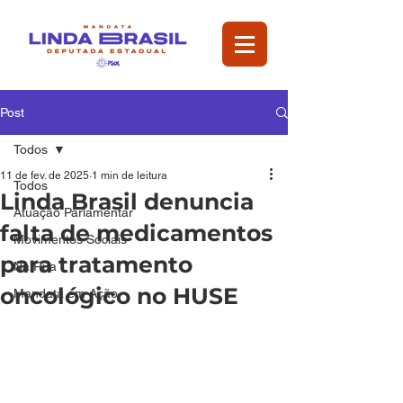
Post
Todos
11 de fev. de 2025
1 min de leitura
Todos
Linda Brasil denuncia
Atuação Parlamentar
falta de medicamentos
Movimentos Sociais
para tratamento
Na Rua
oncológico no HUSE
Mandata em Ação