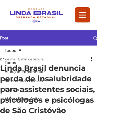
Post
Todos
27 de mai.
2 min de leitura
Todos
Linda Brasil denuncia
Atuação Parlamentar
perda de insalubridade
Movimentos Sociais
para assistentes sociais,
Na Rua
psicólogos e psicólogas
Mandata em Ação
de São Cristóvão