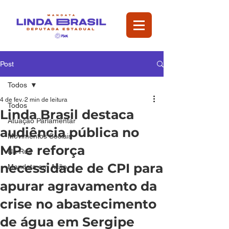
Post
Todos
4 de fev.
2 min de leitura
Todos
Linda Brasil destaca
Atuação Parlamentar
audiência pública no
Movimentos Sociais
MP e reforça
Na Rua
necessidade de CPI para
Mandata em Ação
apurar agravamento da
crise no abastecimento
de água em Sergipe