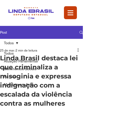
Post
Todos
25 de mar.
2 min de leitura
Todos
Linda Brasil destaca lei
Atuação Parlamentar
que criminaliza a
Movimentos Sociais
misoginia e expressa
Na Rua
indignação com a
Mandata em Ação
escalada da violência
contra as mulheres