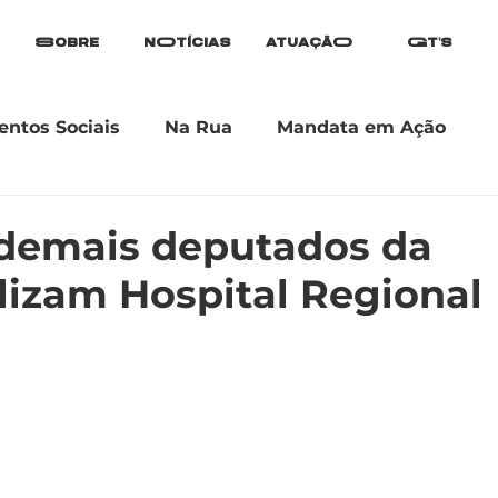
Sobre
nOtícias
atuaçãO
Gt's
ntos Sociais
Na Rua
Mandata em Ação
e demais deputados da
lizam Hospital Regional