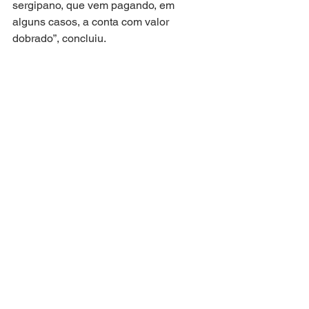
sergipano, que vem pagando, em 
alguns casos, a conta com valor 
dobrado”, concluiu.
Atuação Parlamentar
Ver tudo
Posts recentes