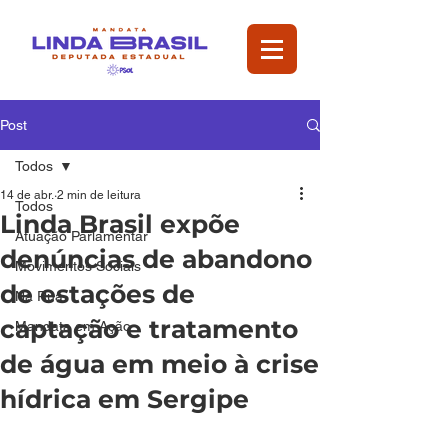
Post
Todos
14 de abr.
2 min de leitura
Todos
Linda Brasil expõe
Atuação Parlamentar
denúncias de abandono
Movimentos Sociais
de estações de
Na Rua
captação e tratamento
Mandata em Ação
de água em meio à crise
hídrica em Sergipe