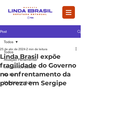
Post
Todos
25 de abr. de 2024
2 min de leitura
Todos
Linda Brasil expõe
Atuação Parlamentar
fragilidade do Governo
Movimentos Sociais
no enfrentamento da
Na Rua
pobreza em Sergipe
Mandata em Ação