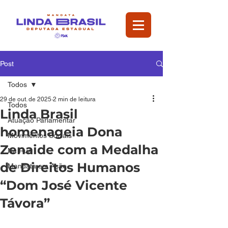
Post
Todos
29 de out. de 2025
2 min de leitura
Todos
Linda Brasil
Atuação Parlamentar
homenageia Dona
Movimentos Sociais
Zenaide com a Medalha
Na Rua
de Direitos Humanos
Mandata em Ação
“Dom José Vicente
Távora”