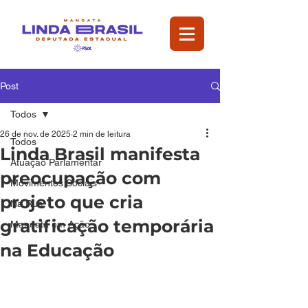
Post
Todos
26 de nov. de 2025
2 min de leitura
Todos
Linda Brasil manifesta
Atuação Parlamentar
preocupação com
Movimentos Sociais
projeto que cria
Na Rua
gratificação temporária
Mandata em Ação
na Educação