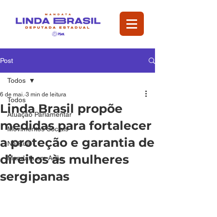
Post
Todos
6 de mai.
3 min de leitura
Todos
Linda Brasil propõe
Atuação Parlamentar
medidas para fortalecer
Movimentos Sociais
a proteção e garantia de
Na Rua
direitos às mulheres
Mandata em Ação
sergipanas