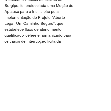
Sergipe, foi protocolada uma Moção de 
Aplauso para a instituição pela 
implementação do Projeto "Aborto 
Legal: Um Caminho Seguro", que 
estabelece fluxo de atendimento 
qualificado, célere e humanizado para 
os casos de interrupção lícita da 
gravidez no Estado de Sergipe, 
conforme a legislação brasileira.
A deputada Linda Brasil destaca que a 
medida representa um avanço 
significativo na garantia dos direitos 
sexuais e reprodutivos das mulheres 
sergipanas, considerando que o aborto 
está entre as cinco principais causas 
de mortalidade materna no Brasil. 
“Essa é uma medida fundamental para 