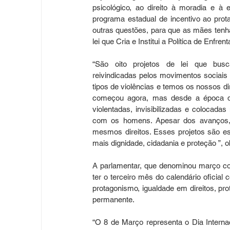
psicológico, ao direito à moradia e à e
programa estadual de incentivo ao prota
outras questões, para que as mães tenha
lei que Cria e Institui a Política de Enfr
“São oito projetos de lei que busc
reivindicadas pelos movimentos sociais 
tipos de violências e temos os nossos dir
começou agora, mas desde a época da
violentadas, invisibilizadas e colocad
com os homens. Apesar dos avanços, a
mesmos direitos. Esses projetos são es
mais dignidade, cidadania e proteção ”, o
A parlamentar, que denominou março co
ter o terceiro mês do calendário oficial 
protagonismo, igualdade em direitos, pr
permanente.
“O 8 de Março representa o Dia Interna