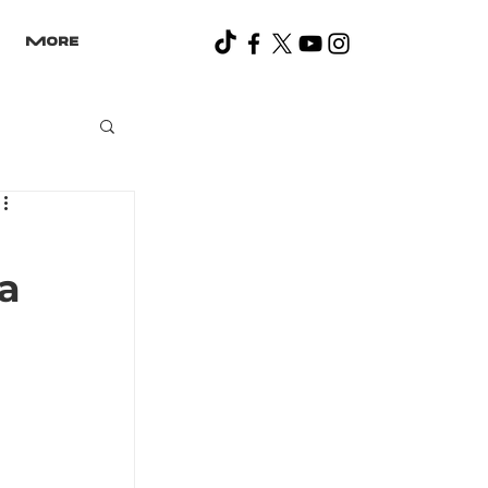
More
a