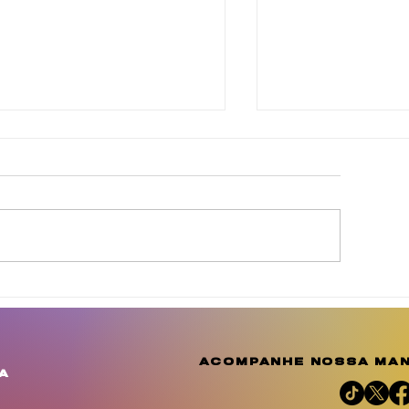
gosto Dourado reforça
Julho das Mulh
 conscientização e
Negras celebr
mplia o debate sobre a
resistência, m
mportância do
reafirma a luta
acompanhe nossa man
leitamento humano
justiça social 
a