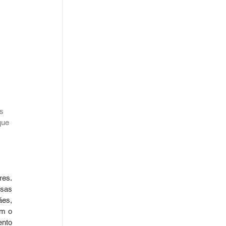
s 
que 
es. 
sas 
es, 
m o 
nto 