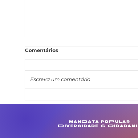
Comentários
Escreva um comentário
Linda Brasil cobra
A
melhorias para
a
comunidades de
a
Muculanduba e Ouricuri,
i
manData poPular
em Estância
a
Diversidade & Cidadani