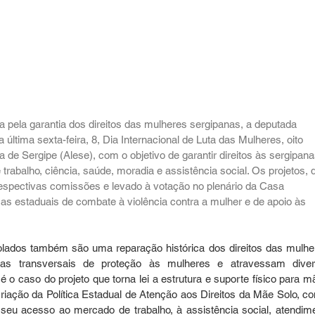
 pela garantia dos direitos das mulheres sergipanas, a deputada 
a última sexta-feira, 8, Dia Internacional de Luta das Mulheres, oito 
a de Sergipe (Alese), com o objetivo de garantir direitos às sergipana
abalho, ciência, saúde, moradia e assistência social. Os projetos, 
espectivas comissões e levado à votação no plenário da Casa 
icas estaduais de combate à violência contra a mulher e de apoio às 
colados também são uma reparação histórica dos direitos das mulher
icas transversais de proteção às mulheres e atravessam diver
o caso do projeto que torna lei a estrutura e suporte físico para mã
 criação da Política Estadual de Atenção aos Direitos da Mãe Solo, co
o seu acesso ao mercado de trabalho, à assistência social, atendime