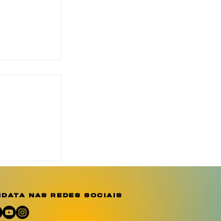
eridades
a
emória e
 por
data nas redes sociais
em Sergipe