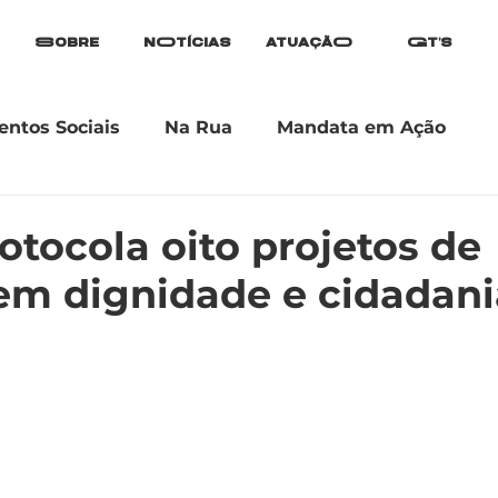
Sobre
nOtícias
atuaçãO
Gt's
ntos Sociais
Na Rua
Mandata em Ação
rotocola oito projetos de
tem dignidade e cidadani