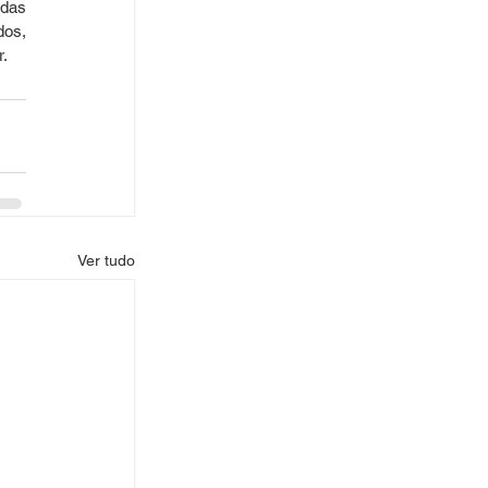
das 
os, 
r.
Ver tudo