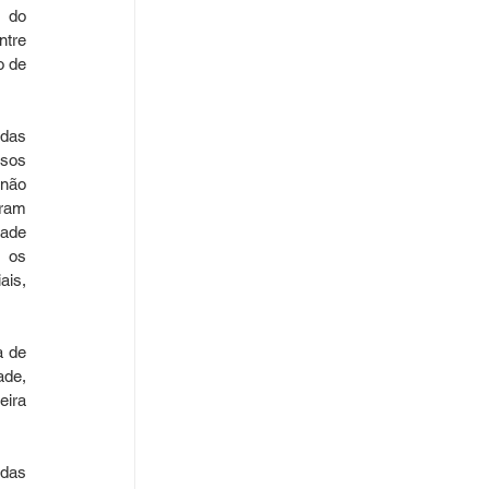
 do 
tre 
 de 
das 
sos 
não 
ram 
ade 
 os 
is, 
 de 
de, 
ira 
das 