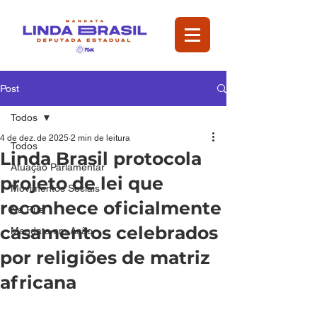
Post
Todos
4 de dez. de 2025
2 min de leitura
Todos
Linda Brasil protocola
Atuação Parlamentar
projeto de lei que
Movimentos Sociais
reconhece oficialmente
Na Rua
casamentos celebrados
Mandata em Ação
por religiões de matriz
africana