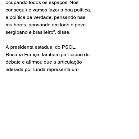
ocupando todos os espaços. Nós 
conseguir e vamos fazer a boa política, 
a política de verdade, pensando nas 
mulheres, pensando em todo o povo 
sergipano e brasileiro”, disse. 
A presidenta estadual do PSOL, 
Rosana França, também participou do 
debate e afirmou que a articulação 
liderada por Linda representa um 
passo fundamental para a 
reorganização da esquerda em 
Sergipe. "Enquanto a primeira 
presidenta do PSOL, não poderíamos 
deixar de participar desse encontro 
liderado pela deputada Linda Brasil. 
Que a gente possa ampliar e ter essa 
unidade de esquerda. E que 
movimento potente protagonizado por 