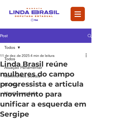
Post
Todos
11 de dez. de 2025
4 min de leitura
Todos
Linda Brasil reúne
Atuação Parlamentar
mulheres do campo
Movimentos Sociais
progressista e articula
Na Rua
movimento para
Mandata em Ação
unificar a esquerda em
Sergipe