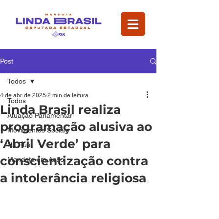
Post
Todos
4 de abr. de 2025
2 min de leitura
Todos
Linda Brasil realiza
Atuação Parlamentar
programação alusiva ao
Movimentos Sociais
‘Abril Verde’ para
Na Rua
conscientização contra
Mandata em Ação
a intolerância religiosa