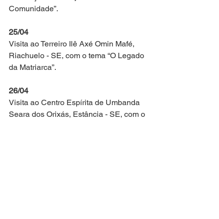
Comunidade”.
25/04
Visita ao Terreiro Ilê Axé Omin Mafé, 
Riachuelo - SE, com o tema “O Legado 
da Matriarca”.
26/04
Visita ao Centro Espírita de Umbanda 
Seara dos Orixás, Estância - SE, com o 
tema “Relação com a Comunidade e a 
Intolerância Religiosa”.
03/05
Visita de Linda ao Ilé Àṣẹ Ẹgbẹ́ 
Aramefá.