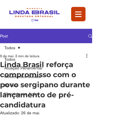
Post
Todos
9 de mai.
3 min de leitura
Todos
Linda Brasil reforça
Atuação Parlamentar
compromisso com o
Movimentos Sociais
povo sergipano durante
Na Rua
lançamento de pré-
Mandata em Ação
candidatura
Atualizado:
26 de mai.