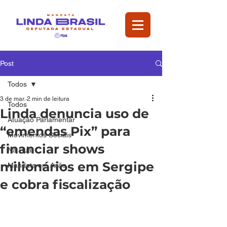
Post
Todos
3 de mar.
2 min de leitura
Todos
Linda denuncia uso de
Atuação Parlamentar
“emendas Pix” para
Movimentos Sociais
financiar shows
Na Rua
milionários em Sergipe
Mandata em Ação
e cobra fiscalização