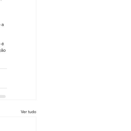
 a 
 é 
ção 
Ver tudo