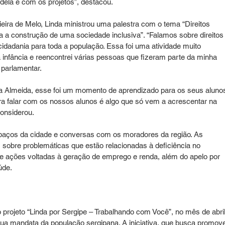
a dela e com os projetos”, destacou.
ieira de Melo, Linda ministrou uma palestra com o tema “Direitos 
 a construção de uma sociedade inclusiva”. “Falamos sobre direitos
idadania para toda a população. Essa foi uma atividade muito 
a infância e reencontrei várias pessoas que fizeram parte da minha 
a parlamentar.
la Almeida, esse foi um momento de aprendizado para os seus alunos
a falar com os nossos alunos é algo que só vem a acrescentar na 
onsiderou.
spaços da cidade e conversas com os moradores da região. As 
 sobre problemáticas que estão relacionadas à deficiência no 
e ações voltadas à geração de emprego e renda, além do apelo por 
úde.
o projeto “Linda por Sergipe – Trabalhando com Você”, no mês de abril
sua mandata da população sergipana. A iniciativa, que busca promove