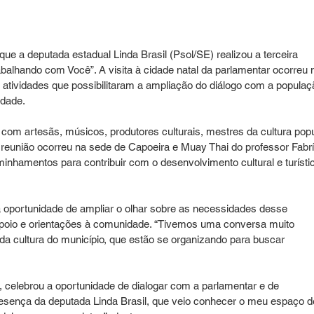
ue a deputada estadual Linda Brasil (Psol/SE) realizou a terceira 
abalhando com Você”. A visita à cidade natal da parlamentar ocorreu 
e atividades que possibilitaram a ampliação do diálogo com a populaç
idade.
com artesãs, músicos, produtores culturais, mestres da cultura popu
 reunião ocorreu na sede de Capoeira e Muay Thai do professor Fabrí
minhamentos para contribuir com o desenvolvimento cultural e turísti
 oportunidade de ampliar o olhar sobre as necessidades desse 
poio e orientações à comunidade. “Tivemos uma conversa muito 
da cultura do município, que estão se organizando para buscar 
, celebrou a oportunidade de dialogar com a parlamentar e de 
esença da deputada Linda Brasil, que veio conhecer o meu espaço d