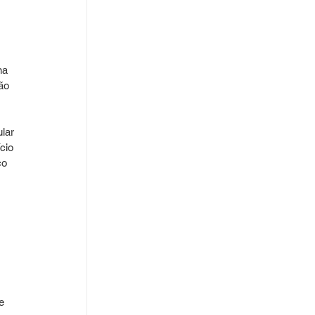
na 
ão 
lar 
cio 
co 
e 