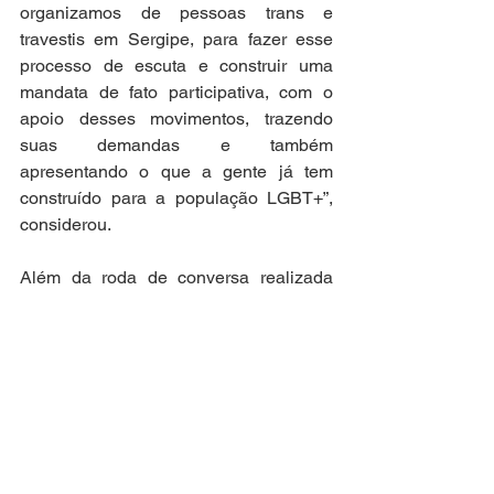
organizamos de pessoas trans e 
travestis em Sergipe, para fazer esse 
processo de escuta e construir uma 
mandata de fato participativa, com o 
apoio desses movimentos, trazendo 
suas demandas e também 
apresentando o que a gente já tem 
construído para a população LGBT+”, 
considerou.
Além da roda de conversa realizada 
com os movimentos de mulheres trans 
e travestis de Sergipe, a programação 
inclui reuniões com mulheres 
marisqueiras, catadoras de mangaba, 
mulheres do campo, pesquisadoras e 
mulheres que atuam na área jurídica. 
Os debates contemplam, ainda, a 
violência política de gênero. As datas 