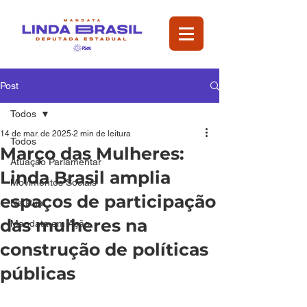
Post
Todos
14 de mar. de 2025
2 min de leitura
Todos
Março das Mulheres:
Atuação Parlamentar
Linda Brasil amplia
Movimentos Sociais
espaços de participação
Na Rua
das mulheres na
Mandata em Ação
construção de políticas
públicas