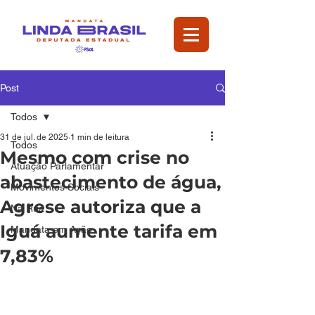
Post
Todos
31 de jul. de 2025
1 min de leitura
Todos
Mesmo com crise no
Atuação Parlamentar
abastecimento de água,
Movimentos Sociais
Agrese autoriza que a
Na Rua
Iguá aumente tarifa em
Mandata em Ação
7,83%