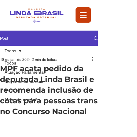
Post
Todos
18 de jan. de 2024
2 min de leitura
Todos
MPF acata pedido da
Atuação Parlamentar
deputada Linda Brasil e
Movimentos Sociais
recomenda inclusão de
Na Rua
cotas para pessoas trans
Mandata em Ação
no Concurso Nacional