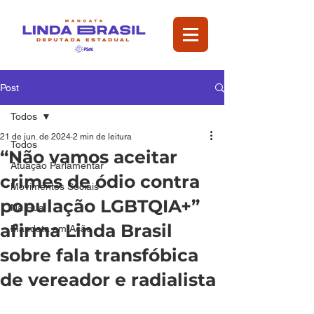
Post
Todos
21 de jun. de 2024
2 min de leitura
Todos
“Não vamos aceitar
Atuação Parlamentar
crimes de ódio contra
Movimentos Sociais
população LGBTQIA+”
Na Rua
afirma Linda Brasil
Mandata em Ação
sobre fala transfóbica
de vereador e radialista