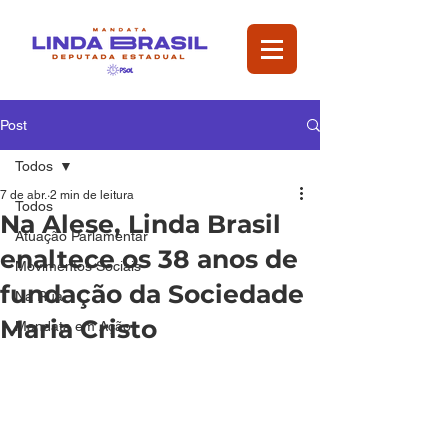
Post
Todos
7 de abr.
2 min de leitura
Todos
Na Alese, Linda Brasil
Atuação Parlamentar
enaltece os 38 anos de
Movimentos Sociais
fundação da Sociedade
Na Rua
Maria Cristo
Mandata em Ação