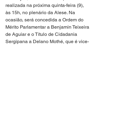
realizada na próxima quinta-feira (9), 
às 15h, no plenário da Alese. Na 
ocasião, será concedida a Ordem do 
Mérito Parlamentar a Benjamin Teixeira 
de Aguiar e o Título de Cidadania 
Sergipana a Delano Mothé, que é vice-
presidente da instituição.
Atuação Parlamentar
Ver tudo
Posts recentes