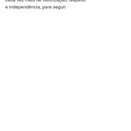
e independência, para seguir 
auxiliando na execução de políticas 
públicas baseadas nos interesses de 
nossa população”, concluiu.
Foto – Ascom
Atuação Parlamentar
Movimentos Sociais
Mandata em Ação
Ver tudo
Posts recentes