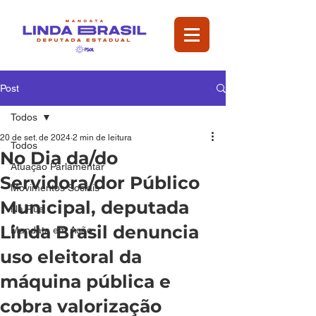
Post
Todos
20 de set. de 2024
2 min de leitura
Todos
No Dia da/do
Atuação Parlamentar
Servidora/dor Público
Movimentos Sociais
Municipal, deputada
Na Rua
Linda Brasil denuncia
Mandata em Ação
uso eleitoral da
máquina pública e
cobra valorização