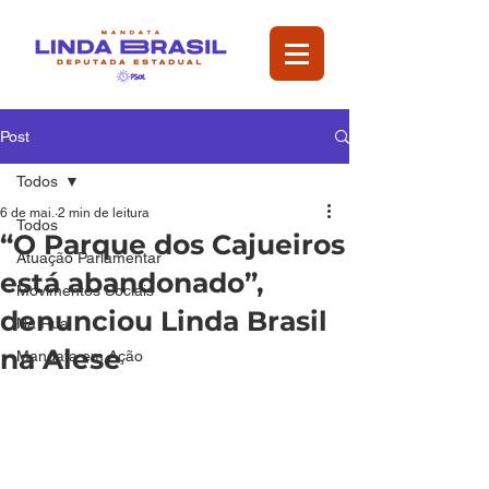
Post
Todos
6 de mai.
2 min de leitura
Todos
“O Parque dos Cajueiros
Atuação Parlamentar
está abandonado”,
Movimentos Sociais
denunciou Linda Brasil
Na Rua
na Alese
Mandata em Ação