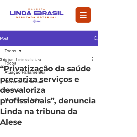
Post
Todos
3 de jun.
1 min de leitura
Todos
“Privatização da saúde
Atuação Parlamentar
precariza serviços e
Movimentos Sociais
desvaloriza
Na Rua
profissionais”, denuncia
Mandata em Ação
Linda na tribuna da
Alese