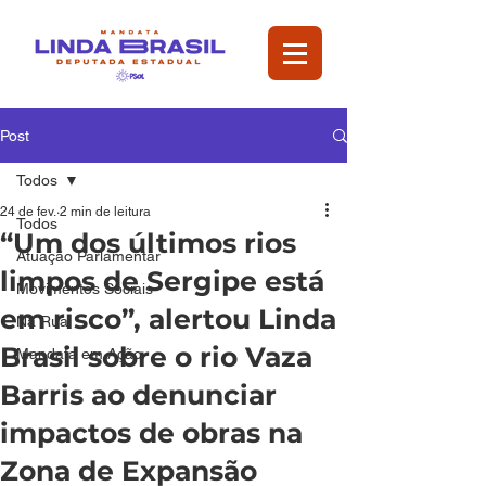
Post
Todos
24 de fev.
2 min de leitura
Todos
“Um dos últimos rios
Atuação Parlamentar
limpos de Sergipe está
Movimentos Sociais
em risco”, alertou Linda
Na Rua
Brasil sobre o rio Vaza
Mandata em Ação
Barris ao denunciar
impactos de obras na
Zona de Expansão