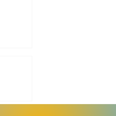
o reforça
ção e
e sobre a