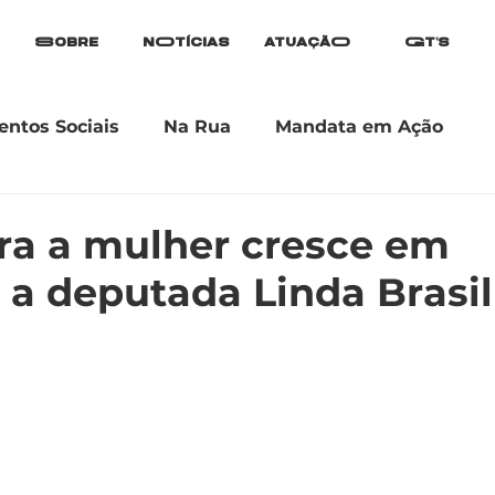
Sobre
nOtícias
atuaçãO
Gt's
ntos Sociais
Na Rua
Mandata em Ação
tra a mulher cresce em
a a deputada Linda Brasil