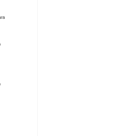
ra 
s 
 