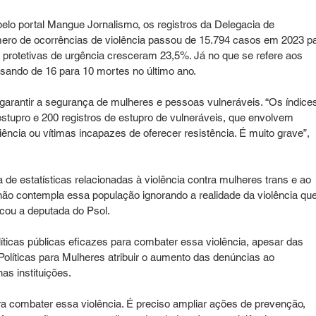
lo portal Mangue Jornalismo, os registros da Delegacia de 
ero de ocorrências de violência passou de 15.794 casos em 2023 pa
protetivas de urgência cresceram 23,5%. Já no que se refere aos 
sando de 16 para 10 mortes no último ano. 
garantir a segurança de mulheres e pessoas vulneráveis. “Os índice
tupro e 200 registros de estupro de vulneráveis, que envolvem 
ncia ou vítimas incapazes de oferecer resistência. É muito grave”, 
de estatísticas relacionadas à violência contra mulheres trans e ao 
l não contempla essa população ignorando a realidade da violência que
acou a deputada do Psol.
ticas públicas eficazes para combater essa violência, apesar das 
olíticas para Mulheres atribuir o aumento das denúncias ao 
as instituições. 
ra combater essa violência. É preciso ampliar ações de prevenção, 