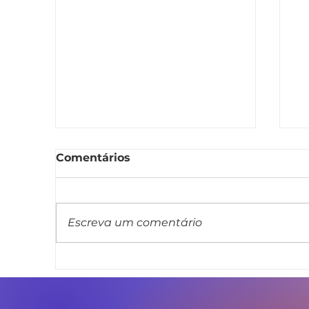
Comentários
Escreva um comentário
Linda Brasil apresenta
L
projeto de lei que veda
m
cláusula de barreira em
c