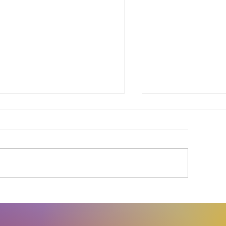
inda Brasil cobra
Agosto Dourad
elhorias para
a conscientiza
omunidades de
amplia o debat