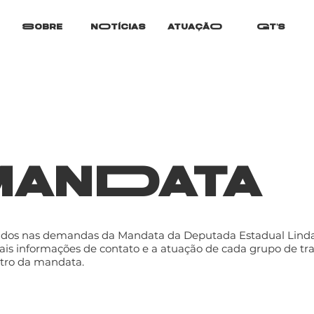
Sobre
nOtícias
atuaçãO
Gt's
 manData
vidos nas demandas da Mandata da Deputada Estadual Linda 
is informações de contato e a atuação de cada grupo de tr
ntro da mandata.