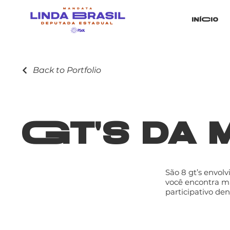
iníCio
Back to Portfolio
Gt's da
São 8 gt’s envol
você encontra ma
participativo de