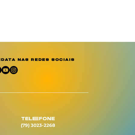
data nas redes sociais
telEfone
(79) 3023-2268