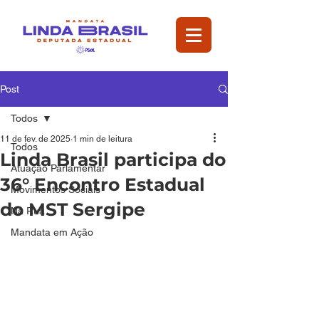
Post
Todos
11 de fev. de 2025
1 min de leitura
Todos
Linda Brasil participa do
Atuação Parlamentar
36° Encontro Estadual
Movimentos Sociais
do MST Sergipe
Na Rua
Mandata em Ação