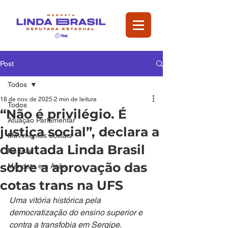
Post
Todos
18 de nov. de 2025
2 min de leitura
Todos
“Não é privilégio. É
Atuação Parlamentar
justiça social”, declara a
Movimentos Sociais
deputada Linda Brasil
Na Rua
sobre a aprovação das
Mandata em Ação
cotas trans na UFS
Uma vitória histórica pela 
democratização do ensino superior e 
contra a transfobia em Sergipe.