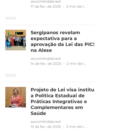
ascomlindabrasil
17 de fev. de 2025
2 min de leitura
Sergipanos revelam
expectativa para a
aprovação da Lei das PICS
na Alese
ascomlindabrasil
14 de fev. de 2025
2 min de leitura
Projeto de Lei visa instituir
a Política Estadual de
Práticas Integrativas e
Complementares em
Saúde
ascomlindabrasil
13 de fev. de 2025
2 min de leitura