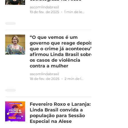
ascomlindabrasil
19 de fev. de 2025
1 min de leitura
“O que vemos é um
governo que reage depois
que o crime já aconteceu”,
afirmou Linda Brasil sobre
os casos de violência
contra a mulher
ascomlindabrasil
18 de fev. de 2025
2 min de leitura
Fevereiro Roxo e Laranja:
Linda Brasil convida a
população para Sessão
Especial na Alese