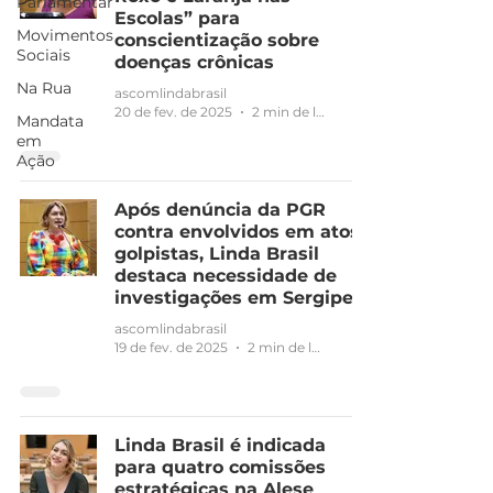
Parlamentar
Escolas” para
Movimentos
conscientização sobre
Sociais
doenças crônicas
Na Rua
ascomlindabrasil
20 de fev. de 2025
2 min de leitura
Mandata
em
Ação
Após denúncia da PGR
contra envolvidos em atos
golpistas, Linda Brasil
destaca necessidade de
investigações em Sergipe
ascomlindabrasil
19 de fev. de 2025
2 min de leitura
Linda Brasil é indicada
para quatro comissões
estratégicas na Alese