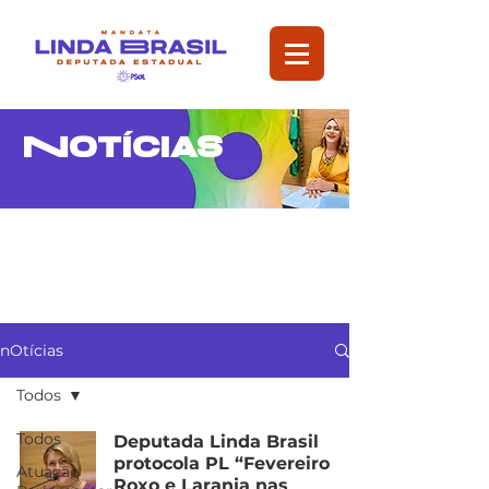
Notícias
nOtícias
Todos
Todos
Deputada Linda Brasil
protocola PL “Fevereiro
Atuação
Roxo e Laranja nas