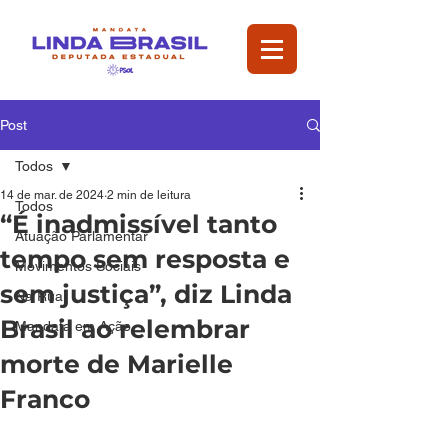
Post
Todos
14 de mar. de 2024
2 min de leitura
Todos
“É inadmissível tanto
Atuação Parlamentar
tempo sem resposta e
Movimentos Sociais
sem justiça”, diz Linda
Na Rua
Brasil ao relembrar
Mandata em Ação
morte de Marielle
Franco