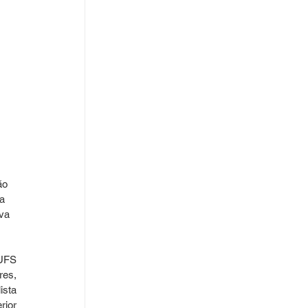
ão 
a 
va 
UFS 
es, 
sta 
ior 