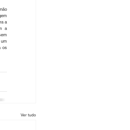
não 
gem 
a a 
m a 
sem 
 um 
 os 
Ver tudo