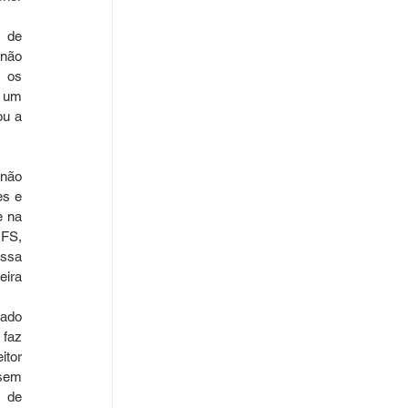
 de 
não 
 os 
 um 
u a 
não 
s e 
 na 
FS, 
ssa 
ira 
ado 
faz 
tor 
sem 
 de 