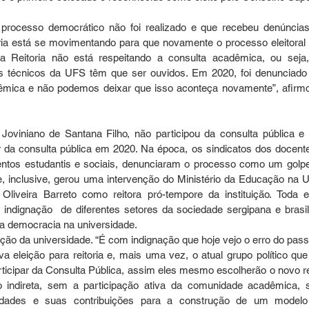
rocesso democrático não foi realizado e que recebeu denúncias
ria está se movimentando para que novamente o processo eleitoral 
 Reitoria não está respeitando a consulta acadêmica, ou seja,
os técnicos da UFS têm que ser ouvidos. Em 2020, foi denunciado
dêmica e não podemos deixar que isso aconteça novamente”, afirmo
 Joviniano de Santana Filho, não participou da consulta pública e 
rtir da consulta pública em 2020. Na época, os sindicatos dos docente
tos estudantis e sociais, denunciaram o processo como um golpe
, inclusive, gerou uma intervenção do Ministério da Educação na U
liveira Barreto como reitora pró-tempore da instituição. Toda e
ndignação  de diferentes setores da sociedade sergipana e brasile
a democracia na universidade.
ção da universidade. “É com indignação que hoje vejo o erro do pass
 eleição para reitoria e, mais uma vez, o atual grupo político que 
articipar da Consulta Pública, assim eles mesmo escolherão o novo rei
 indireta, sem a participação ativa da comunidade acadêmica, 
idades e suas contribuições para a construção de um modelo