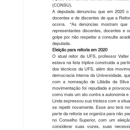
(CONSU).
A deputada denunciou que em 2020 o p
docentes e de discentes de que a Reito
ocorra.  “As denúncias mostram que a
representantes discentes, docentes e 
golpe por não respeitar a consulta aca
deputada.
Eleição para reitoria em 2020
O atual reitor da UFS, professor Valter
estava na lista tríplice construída a pa
dos técnicos da UFS, além dos movimen
democracia interna da Universidade, que
com a nomeação de Liliádia da Silva O
movimentação foi repudiada e provocou i
como mais um ato contra a autonomia e 
Linda expressou sua tristeza com a situa
se repetir novamente. Esse ano terá nova
parte da reitoria se organiza para não p
no Conselho Superior, com um eleição
considerar suas vozes, suas necess