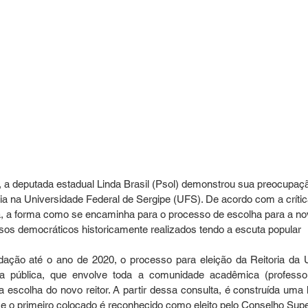
6, a deputada estadual Linda Brasil (Psol) demonstrou sua preocupaç
ria na Universidade Federal de Sergipe (UFS). De acordo com a crític
iva, a forma como se encaminha para o processo de escolha para a no
sos democráticos historicamente realizados tendo a escuta popular 
ação até o ano de 2020, o processo para eleição da Reitoria da 
a pública, que envolve toda a comunidade acadêmica (professor
 escolha do novo reitor. A partir dessa consulta, é construída uma li
e o primeiro colocado é reconhecido como eleito pelo Conselho Super