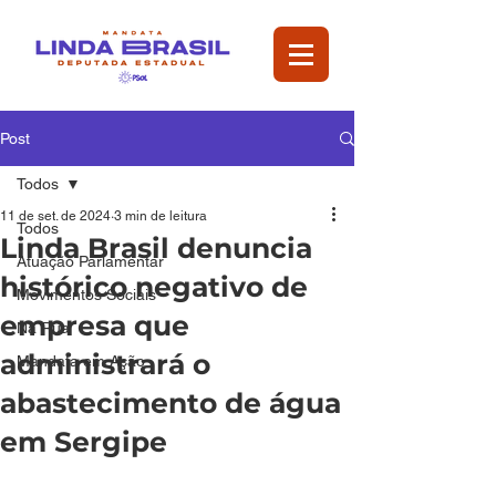
Post
Todos
11 de set. de 2024
3 min de leitura
Todos
Linda Brasil denuncia
Atuação Parlamentar
histórico negativo de
Movimentos Sociais
empresa que
Na Rua
administrará o
Mandata em Ação
abastecimento de água
em Sergipe