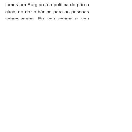
temos em Sergipe é a política do pão e 
circo, de dar o básico para as pessoas 
sobreviverem. Eu vou cobrar e vou 
fiscalizar onde todo esse montante será 
investido, pois não podemos aceitar 
que seja para distribuição de dinheiro 
nessas eleições”, afirmou a deputada.
Foto: Ascom 
Atuação Parlamentar
Mandata em Ação
Movimentos Sociais
Ver tudo
Posts recentes