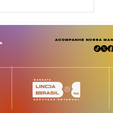
inda Brasil cobra
Agosto Dourad
elhorias para
a conscientiza
omunidades de
amplia o debat
uculanduba e Ouricuri,
importância d
acompanhe nossa man
m Estância
aleitamento h
a