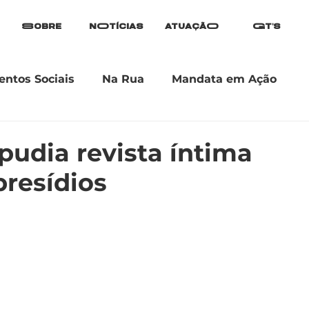
Sobre
nOtícias
atuaçãO
Gt's
ntos Sociais
Na Rua
Mandata em Ação
epudia revista íntima
presídios