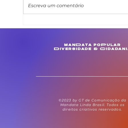
Escreva um comentário
Linda Brasil apresenta
L
projeto de lei que veda
m
cláusula de barreira em
c
concursos públicos
M
manData poPular
estaduais
e
Diversidade & Cidadani
©2023 by GT de Comunicação da
Mandata Linda Brasil. Todos os
direitos criativos reservados.