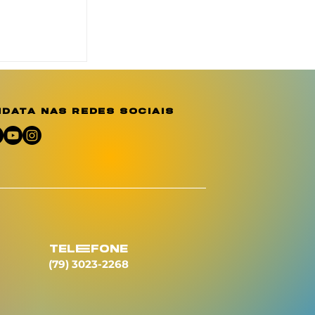
o reforça
ção e
e sobre a
o
data nas redes sociais
umano
telEfone
(79) 3023-2268