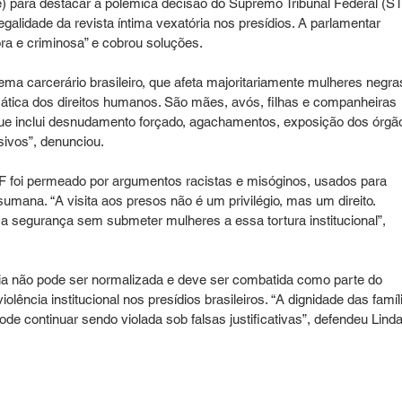
e) para destacar a polêmica decisão do Supremo Tribunal Federal (ST
legalidade da revista íntima vexatória nos presídios. A parlamentar 
ra e criminosa” e cobrou soluções.
tema carcerário brasileiro, que afeta majoritariamente mulheres negra
mática dos direitos humanos. São mães, avós, filhas e companheiras 
e inclui desnudamento forçado, agachamentos, exposição dos órgã
sivos”, denunciou.
 foi permeado por argumentos racistas e misóginos, usados para 
umana. “A visita aos presos não é um privilégio, mas um direito. 
a segurança sem submeter mulheres a essa tortura institucional”, 
ória não pode ser normalizada e deve ser combatida como parte do 
olência institucional nos presídios brasileiros. “A dignidade das famíl
de continuar sendo violada sob falsas justificativas”, defendeu Linda