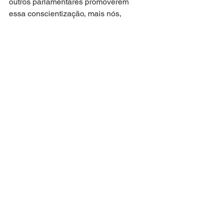
outros parlamentares promoverem 
essa conscientização, mais nós, 
estudantes, poderemos ter um futuro 
promissor e contribuir para uma 
sociedade melhor. Quero levar esse 
aprendizado para o meu colégio, pois a 
participação política também deve ser 
enfatizada lá”, afirmou.
Atuação Parlamentar
Mandata em Ação
Ver tudo
Posts recentes