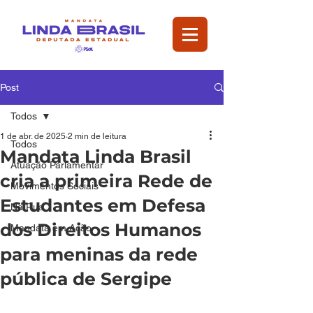
Post
Todos
1 de abr. de 2025
2 min de leitura
Todos
Mandata Linda Brasil
Atuação Parlamentar
cria a primeira Rede de
Movimentos Sociais
Estudantes em Defesa
Na Rua
dos Direitos Humanos
Mandata em Ação
para meninas da rede
pública de Sergipe