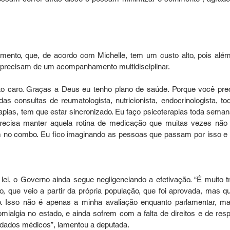
ento, que, de acordo com Michelle, tem um custo alto, pois além
precisam de um acompanhamento multidisciplinar. 
ito caro. Graças a Deus eu tenho plano de saúde. Porque você prec
das consultas de reumatologista, nutricionista, endocrinologista, tod
pias, tem que estar sincronizado. Eu faço psicoterapias toda semana
recisa manter aquela rotina de medicação que muitas vezes não 
m no combo. Eu fico imaginando as pessoas que passam por isso e 
ei, o Governo ainda segue negligenciando a efetivação. “É muito tri
o, que veio a partir da própria população, que foi aprovada, mas qu
. Isso não é apenas a minha avaliação enquanto parlamentar, ma
ialgia no estado, e ainda sofrem com a falta de direitos e de respe
idados médicos”, lamentou a deputada.