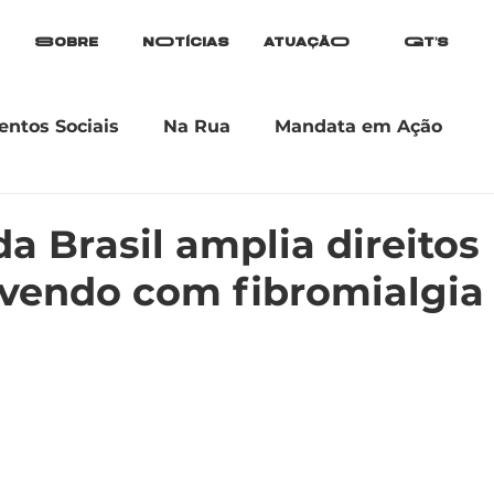
Sobre
nOtícias
atuaçãO
Gt's
ntos Sociais
Na Rua
Mandata em Ação
da Brasil amplia direitos
ivendo com fibromialgia