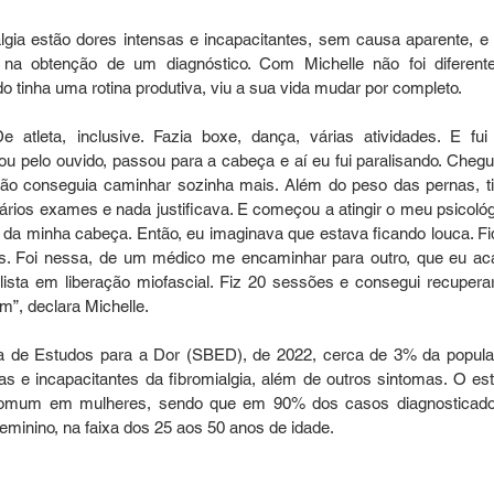
algia estão dores intensas e incapacitantes, sem causa aparente, e 
 na obtenção de um diagnóstico. Com Michelle não foi diferente
o tinha uma rotina produtiva, viu a sua vida mudar por completo. 
atleta, inclusive. Fazia boxe, dança, várias atividades. E fui
pelo ouvido, passou para a cabeça e aí eu fui paralisando. Chegue
ão conseguia caminhar sozinha mais. Além do peso das pernas, ti
vários exames e nada justificava. E começou a atingir o meu psicológi
da minha cabeça. Então, eu imaginava que estava ficando louca. Fiq
Foi nessa, de um médico me encaminhar para outro, que eu aca
ista em liberação miofascial. Fiz 20 sessões e consegui recuperar
, declara Michelle. 
a de Estudos para a Dor (SBED), de 2022, cerca de 3% da popula
sas e incapacitantes da fibromialgia, além de outros sintomas. O est
comum em mulheres, sendo que em 90% dos casos diagnosticado
minino, na faixa dos 25 aos 50 anos de idade. 