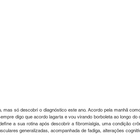
 mas só descobri o diagnóstico este ano. Acordo pela manhã como
empre digo que acordo lagarta e vou virando borboleta ao longo do di
efine a sua rotina após descobrir a fibromialgia, uma condição crôn
usculares generalizadas, acompanhada de fadiga, alterações cognitiv