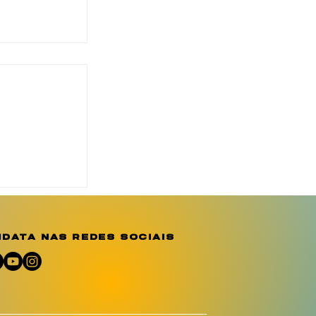
o reforça
ção e
e sobre a
o
data nas redes sociais
umano