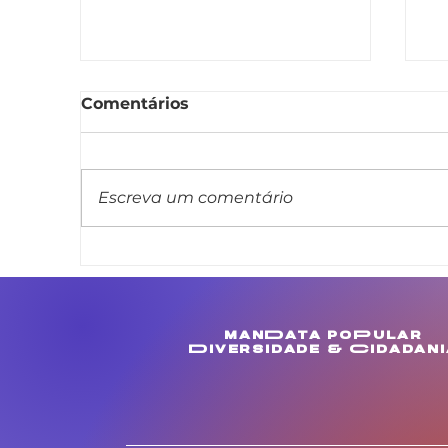
Comentários
Escreva um comentário
Linda Brasil apresenta
L
projeto de lei que veda
m
cláusula de barreira em
c
concursos públicos
M
manData poPular
estaduais
e
Diversidade & Cidadani