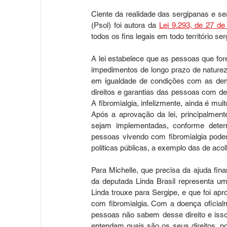
Ciente da realidade das sergipanas e se
(Psol) foi autora da 
Lei 9.293, de 27 d
todos os fins legais em todo território ser
A lei estabelece que as pessoas que for
impedimentos de longo prazo de natureza
em igualdade de condições com as dem
direitos e garantias das pessoas com def
A fibromialgia, infelizmente, ainda é mu
Após a aprovação da lei, principalment
sejam implementadas, conforme deter
pessoas vivendo com fibromialgia poderã
políticas públicas, a exemplo das de acol
Para Michelle, que precisa da ajuda fina
da deputada Linda Brasil representa um
Linda trouxe para Sergipe, e que foi ap
com fibromialgia. Com a doença oficial
pessoas não sabem desse direito e isso
entendam quais são os seus direitos, p