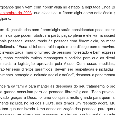
rgipanos que vivem com fibromialgia no estado, a deputada Linda Bra
e setembro de 2023
, que classifica a fibromialgia como deficiência p
gipano. 
em diagnosticadas com fibromialgia serão consideradas possuidoras
 física que podem obstruir a participação plena e efetiva na socied
ais pessoas, assegurando às pessoas com fibromialgia, os mes
iciência.  “Essa lei foi construída após muito diálogo com o movimen
ito invisibilizada, mas o número de pessoas no estado é bem expressi
e, tenho recebido muitas mensagens e pedidos para que as diretri
minada a legislação aprovada pela Alese. Com essas medidas,
o ter seus direitos garantidos, devem ser respeitadas e incluídas 
himento, proteção e inclusão social e saúde”, destacou a parlamentar
nceira da família para manter as despesas do seu tratamento, o proj
a grande conquista para as pessoas fibromiálgicas. “Esse projeto 
rovado, graças a Deus, foi uma conquista muito grande para quem so
mente incluída no rol dos PCD’s, nós temos um respaldo agora. Mui
 tem que ser levado. Uma conscientização das pessoas para que e
ossam correr atrás disso e possam minimizar o sofrimento”, agrade