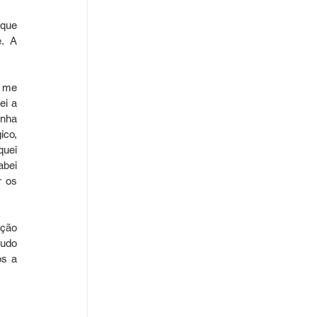
que 
. A 
 me 
i a 
nha 
co, 
uei 
bei 
 os 
ção 
udo 
s a 