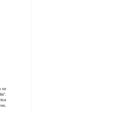
 se 
a”. 
ica 
as, 