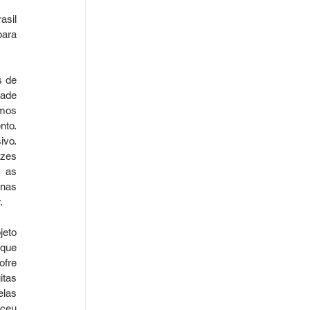
sil 
ara 
 de 
ade 
mos 
to. 
vo. 
zes 
 as 
nas 
. 
eto 
que 
fre 
tas 
las 
ceu 