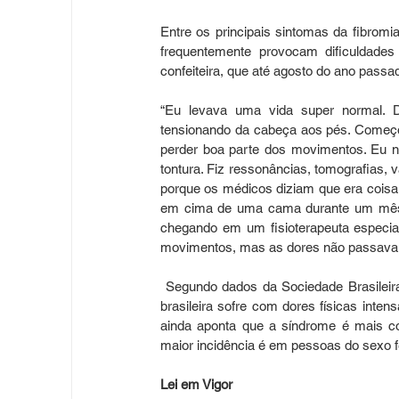
Entre os principais sintomas da fibromi
frequentemente provocam dificuldades
confeiteira, que até agosto do ano passad
“Eu levava uma vida super normal. De 
tensionando da cabeça aos pés. Começou 
perder boa parte dos movimentos. Eu n
tontura. Fiz ressonâncias, tomografias, 
porque os médicos diziam que era coisa 
em cima de uma cama durante um mês. 
chegando em um fisioterapeuta especial
movimentos, mas as dores não passavam”
 Segundo dados da Sociedade Brasileir
brasileira sofre com dores físicas inten
ainda aponta que a síndrome é mais 
maior incidência é em pessoas do sexo fe
Lei em Vigor