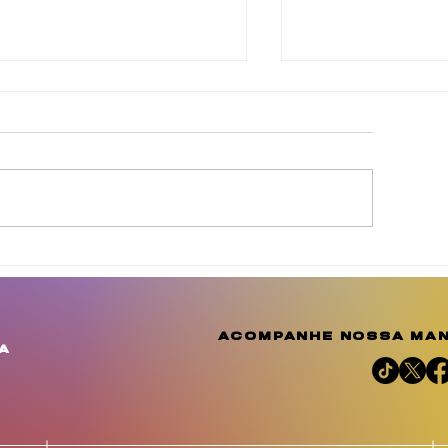
inda Brasil cobra
Agosto Dourad
elhorias para
a conscientiza
omunidades de
amplia o debat
uculanduba e Ouricuri,
importância d
acompanhe nossa man
m Estância
aleitamento h
a