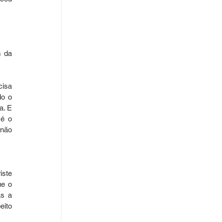
 da 
isa 
o o 
. E 
é o 
não 
ste 
e o 
s a 
ito 