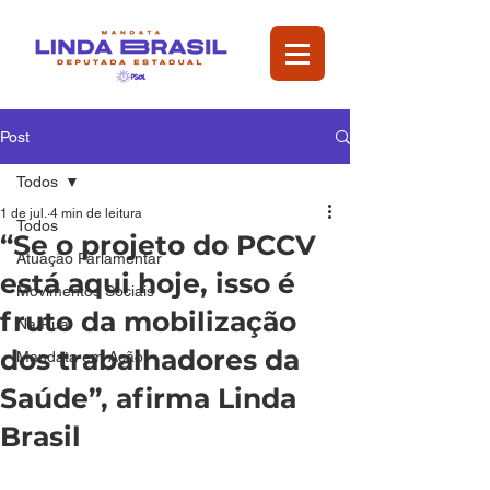
Post
Todos
1 de jul.
4 min de leitura
Todos
“Se o projeto do PCCV
Atuação Parlamentar
está aqui hoje, isso é
Movimentos Sociais
fruto da mobilização
Na Rua
dos trabalhadores da
Mandata em Ação
Saúde”, afirma Linda
Brasil