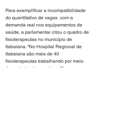
Para exemplificar a incompatibilidade 
do quantitativo de vagas  com a 
demanda real nos equipamentos de 
saúde, a parlamentar citou o quadro de 
fisioterapeutas no município de 
Itabaiana. “No Hospital Regional de 
Itabaiana são mais de 40 
fisioterapeutas trabalhando por meio 
de contratos temporários. Nem mesmo 
se forem chamados todos os 10 
profissionais aprovados no cadastro de 
reserva será possível preencher esse 
quadro, considerando ainda que só 
existem 11 vagas no PCCV. Isso é 
inadmissível. Existe uma demanda. O 
contrato temporário é para suprir uma 
necessidade emergencial, não uma 
demanda permanente”, ressaltou.