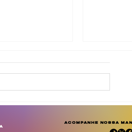
gosto Dourado reforça
Julho das Mulh
 conscientização e
Negras celebr
mplia o debate sobre a
resistência, m
mportância do
reafirma a luta
acompanhe nossa man
leitamento humano
justiça social 
a