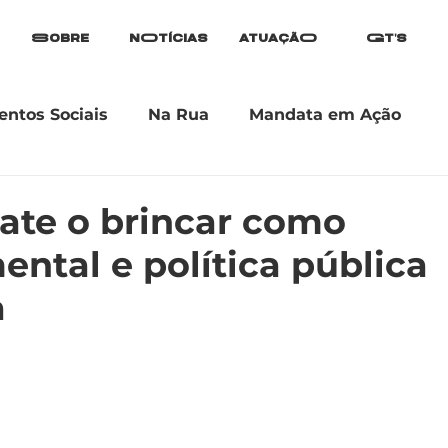
Sobre
nOtícias
atuaçãO
Gt's
ntos Sociais
Na Rua
Mandata em Ação
ate o brincar como
ental e política pública
a