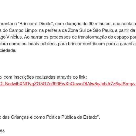
entário “Brincar é Direito”, com duração de 30 minutos, que conta a
a do Campo Limpo, na periferia da Zona Sul de São Paulo, a partir da
go Vinicius. Ao narrar os processos de transformação do espaço por
plora como os locais públicos para brincar contribuem para a garantia
ociedade.
o, com inscrições realizadas através do link: 
1FAIpQLSedwibXNfTyqZG5GZq393EwXhQewoDfAlw8gJpbJr7z6gJSmg/v
o das Crianças e como Política Pública de Estado”.
30.