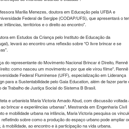
ofessora Marília Menezes, doutora em Educação pela UFBA e 
Universidade Federal de Sergipe (CODAP/UFS), que apresentará o te
infâncias, territórios e o direito ao encontro”.
utora em Estudos da Criança pelo Instituto de Educação da 
l), levará ao encontro uma reflexão sobre “O livre brincar e se 
ças”.
 do representante do Movimento Nacional Brincar é Direito, Rennê 
ireito: como nasceu um movimento e por que ele virou filme". Rennê
ersidade Federal Fluminense (UFF), especialização em Liderança 
n para a Sustentabilidade pelo Gaia Education, além de fazer parte 
 de Trabalho de Justiça Social do Sistema B Brasil. 
eta e urbanista Maria Victoria Amado Abud, com discussão voltada 
to ao brincar e experiências urbanas”. Mestranda em Engenharia Civil 
 mobilidade urbana na infância, Maria Victoria pesquisa os víncul
as, refletindo sobre como a produção do espaço urbano pode ampliar o
ar, à mobilidade, ao encontro e à participação na vida urbana.