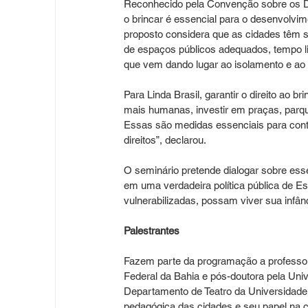
Reconhecido pela Convenção sobre os Dir
o brincar é essencial para o desenvolvime
proposto considera que as cidades têm s
de espaços públicos adequados, tempo li
que vem dando lugar ao isolamento e ao 
Para Linda Brasil, garantir o direito ao 
mais humanas, investir em praças, parque
Essas são medidas essenciais para contr
direitos”, declarou.
O seminário pretende dialogar sobre ess
em uma verdadeira política pública de E
vulnerabilizadas, possam viver sua infân
Palestrantes
Fazem parte da programação a professor
Federal da Bahia e pós-doutora pela Univ
Departamento de Teatro da Universidade 
pedagógica das cidades e seu papel na c