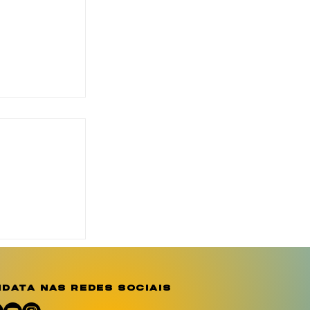
eridades
a
emória e
 por
data nas redes sociais
em Sergipe