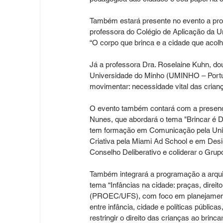
Também estará presente no evento a pr
professora do Colégio de Aplicação da 
“O corpo que brinca e a cidade que acolhe: 
Já a professora Dra. Roselaine Kuhn, do
Universidade do Minho (UMINHO – Portuga
movimentar: necessidade vital das crian
O evento também contará com a presença
Nunes, que abordará o tema "Brincar é D
tem formação em Comunicação pela Univ
Criativa pela Miami Ad School e em Desig
Conselho Deliberativo e coliderar o Grupo
Também integrará a programação a arquit
tema “Infâncias na cidade: praças, direi
(PROEC/UFS), com foco em planejamento e
entre infância, cidade e políticas públic
restringir o direito das crianças ao brinc