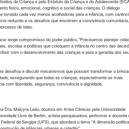
eitos da Criança e pelo Estatuto da Criança e do Adolescente (ECA
nto físico, emocional, cognitivo e social das crianças. O diálogo 
e tornado cada vez menos acolhedoras para a infância, com carênci
vre reduzido e os desafios que envolvem a convivência comunitária,
excesso de telas.
brincar exige compromisso do poder público. “Precisamos planejar cida
s, escolas e políticas que coloquem a infância no centro das decisõ
ibuir com o desenvolvimento das crianças e para a garantia dos se
es desafios e discutir mecanismos que possam transformar o brinca
stado, assegurando que todas as crianças, especialmente as mais 
cia com liberdade, segurança, convivência e dignidade.
a Dra. Maicyra Leão, doutora em Artes Cênicas pela Universidade 
ersidade Livre de Berlim, artista-pesquisadora, performer e docente 
Federal de Sergipe (UFS), que abordará o tema “A dimensão política
onstrução de infâncias urbanas e cidadãs”.