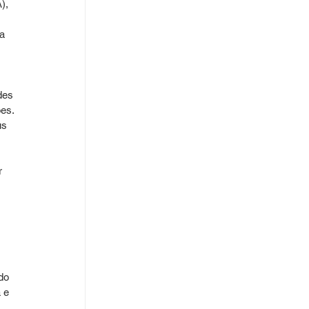
), 
a 
 
des 
es. 
us 
r 
do 
 e 