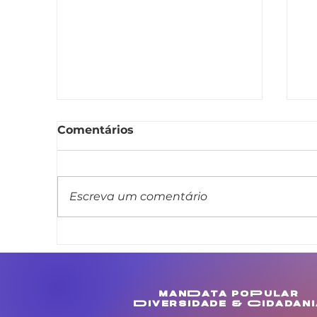
Comentários
Escreva um comentário
Linda Brasil cobra
A
melhorias para
a
comunidades de
a
Muculanduba e Ouricuri,
i
manData poPular
em Estância
a
Diversidade & Cidadani