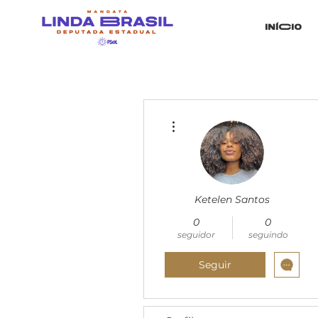
iníCio
Mais ações
Ketelen Santos
0
0
seguidor
seguindo
Seguir