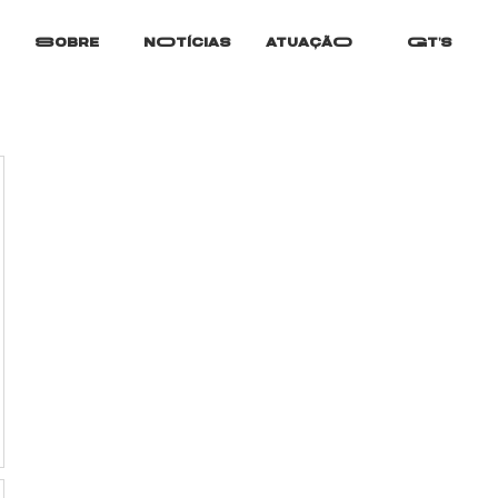
Sobre
nOtícias
atuaçãO
Gt's