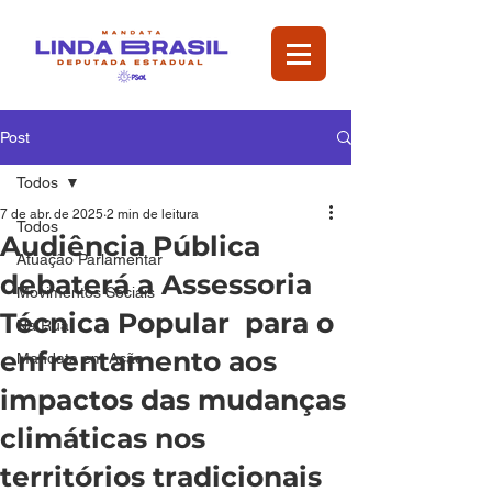
Post
Todos
7 de abr. de 2025
2 min de leitura
Todos
Audiência Pública
Atuação Parlamentar
debaterá a Assessoria
Movimentos Sociais
Técnica Popular para o
Na Rua
enfrentamento aos
Mandata em Ação
impactos das mudanças
climáticas nos
territórios tradicionais