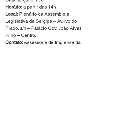
Horário:
 a partir das 14h
Local:
 Plenário da Assembleia 
Legislativa de Sergipe – Av. Ivo do 
Prado, s/n – Palácio Gov. João Alves 
Filho – Centro.
Contato: 
Assessoria de Imprensa da 
Mandata Linda Brasil (79 99644-1917)
Ver tudo
Posts recentes