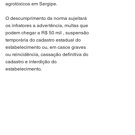
agrotóxicos em Sergipe. 
O descumprimento da norma sujeitará 
os infratores a advertência, multas que 
podem chegar a R$ 50 mil , suspensão 
temporária do cadastro estadual do 
estabelecimento ou, em casos graves 
ou reincidência, cassação definitiva do 
cadastro e interdição do 
estabelecimento. 
A fiscalização ficará a cargo dos 
órgãos estaduais de meio ambiente, 
agricultura e vigilância sanitária.
Atuação Parlamentar