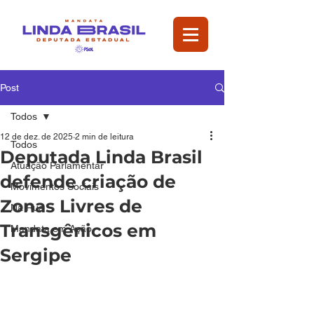
Post
Todos
12 de dez. de 2025
2 min de leitura
Todos
Deputada Linda Brasil
Atuação Parlamentar
defende criação de
Movimentos Sociais
Zonas Livres de
Na Rua
Transgênicos em
Mandata em Ação
Sergipe