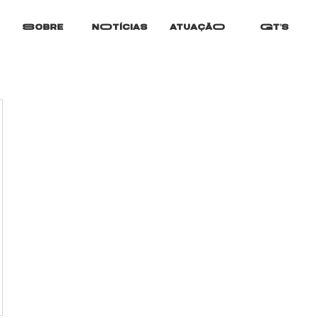
Sobre
nOtícias
atuaçãO
Gt's