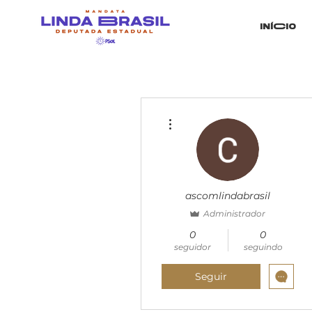
iníCio
Mais ações
ascomlindabrasil
Administrador
0
0
seguidor
seguindo
Seguir